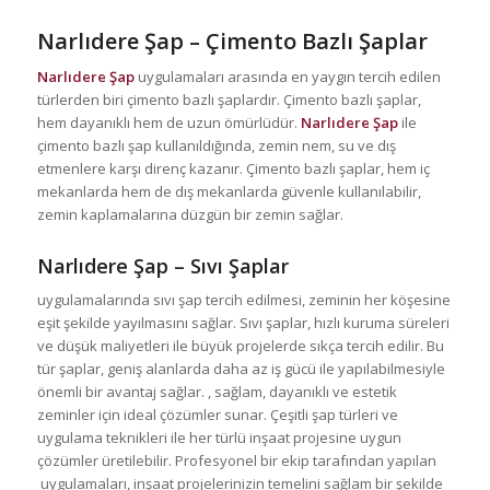
Narlıdere Şap
– Çimento Bazlı Şaplar
Narlıdere Şap
uygulamaları arasında en yaygın tercih edilen
türlerden biri çimento bazlı şaplardır. Çimento bazlı şaplar,
hem dayanıklı hem de uzun ömürlüdür.
Narlıdere Şap
ile
çimento bazlı şap kullanıldığında, zemin nem, su ve dış
etmenlere karşı direnç kazanır. Çimento bazlı şaplar, hem iç
mekanlarda hem de dış mekanlarda güvenle kullanılabilir,
zemin kaplamalarına düzgün bir zemin sağlar.
Narlıdere Şap
– Sıvı Şaplar
uygulamalarında sıvı şap tercih edilmesi, zeminin her köşesine
eşit şekilde yayılmasını sağlar. Sıvı şaplar, hızlı kuruma süreleri
ve düşük maliyetleri ile büyük projelerde sıkça tercih edilir. Bu
tür şaplar, geniş alanlarda daha az iş gücü ile yapılabilmesiyle
önemli bir avantaj sağlar. , sağlam, dayanıklı ve estetik
zeminler için ideal çözümler sunar. Çeşitli şap türleri ve
uygulama teknikleri ile her türlü inşaat projesine uygun
çözümler üretilebilir. Profesyonel bir ekip tarafından yapılan
uygulamaları, inşaat projelerinizin temelini sağlam bir şekilde