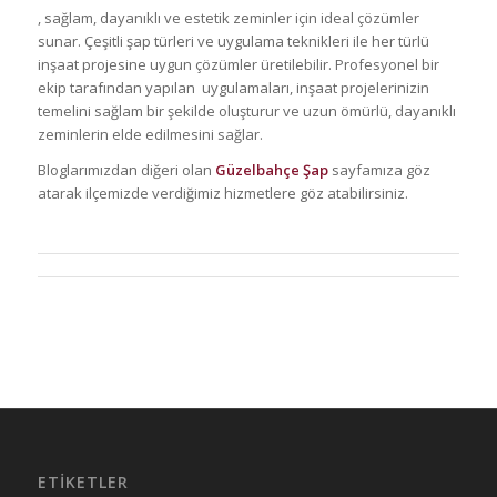
, sağlam, dayanıklı ve estetik zeminler için ideal çözümler
sunar. Çeşitli şap türleri ve uygulama teknikleri ile her türlü
inşaat projesine uygun çözümler üretilebilir. Profesyonel bir
ekip tarafından yapılan uygulamaları, inşaat projelerinizin
temelini sağlam bir şekilde oluşturur ve uzun ömürlü, dayanıklı
zeminlerin elde edilmesini sağlar.
Bloglarımızdan diğeri olan
Güzelbahçe Şap
sayfamıza göz
atarak ilçemizde verdiğimiz hizmetlere göz atabilirsiniz.
ETIKETLER