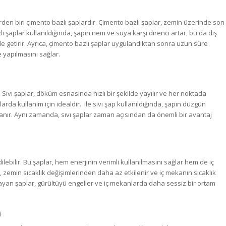
den biri çimento bazlı şaplardır. Çimento bazlı şaplar, zemin üzerinde son
ı şaplar kullanıldığında, şapın nem ve suya karşı direnci artar, bu da dış
 getirir. Ayrıca, çimento bazlı şaplar uygulandıktan sonra uzun süre
 yapılmasını sağlar.
 Sıvı şaplar, döküm esnasında hızlı bir şekilde yayılır ve her noktada
arda kullanım için idealdir. ile sıvı şap kullanıldığında, şapın düzgün
anır. Aynı zamanda, sıvı şaplar zaman açısından da önemli bir avantaj
ilebilir. Bu şaplar, hem enerjinin verimli kullanılmasını sağlar hem de iç
da, zemin sıcaklık değişimlerinden daha az etkilenir ve iç mekanın sıcaklık
layan şaplar, gürültüyü engeller ve iç mekanlarda daha sessiz bir ortam
i