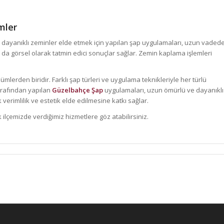
mler
 dayanıklı zeminler elde etmek için yapılan şap uygulamaları, uzun vaded
n da görsel olarak tatmin edici sonuçlar sağlar. Zemin kaplama işlemleri
ümlerden biridir. Farklı şap türleri ve uygulama teknikleriyle her türlü
arafından yapılan
Güzelbahçe Şap
uygulamaları, uzun ömürlü ve dayanıklı
verimlilik ve estetik elde edilmesine katkı sağlar.
ilçemizde verdiğimiz hizmetlere göz atabilirsiniz.