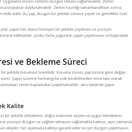
tir. Uygulama öncesi zeminin düzgün olması sağlanmalıdır. Zemin
 varsa boşluklar doldurulmalıdır. Zemin hazırlığı tamamlandıktan sonra,
 elde edilir. Bu şap, düzgün bir şekilde zemine yayılır ve genellikle özel
rlar, şapın her alana homojen bir şekilde yayılması ve yüzeyin
trol edilmelidir, çünkü fazla yoğunluk, şapın yayılmasını zorlaştırabilir
esi ve Bekleme Süreci
bir şekilde kuruması önemlidir. Kuruma süresi, şap türüne göre değişir,
sürer. Şapın üzerine herhangi bir yük bindirilmeden önce tam olarak
anmadan zemin kaplamaları yapılmamalıdır, aksi takdirde şapın
ek Kalite
gün bir şekilde dökülmesi, doğru malzeme seçimi ve uygun tekniklerin
, sadece yüzeyin düzgün ve sağlam olmasını sağlamakla kalmaz, aynı zamand
an ekipler, her aşamada kaliteyi garanti eder ve işin düzgün yapılmasını