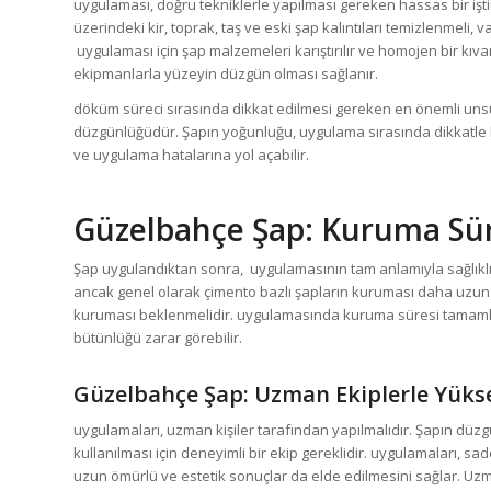
uygulaması, doğru tekniklerle yapılması gereken hassas bir iş
üzerindeki kir, toprak, taş ve eski şap kalıntıları temizlenmeli,
uygulaması için şap malzemeleri karıştırılır ve homojen bir kıvam
ekipmanlarla yüzeyin düzgün olması sağlanır.
döküm süreci sırasında dikkat edilmesi gereken en önemli unsu
düzgünlüğüdür. Şapın yoğunluğu, uygulama sırasında dikkatle kon
ve uygulama hatalarına yol açabilir.
Güzelbahçe Şap
: Kuruma Sür
Şap uygulandıktan sonra, uygulamasının tam anlamıyla sağlıklı 
ancak genel olarak çimento bazlı şapların kuruması daha uzun 
kuruması beklenmelidir. uygulamasında kuruma süresi tamaml
bütünlüğü zarar görebilir.
Güzelbahçe Şap
: Uzman Ekiplerle Yüks
uygulamaları, uzman kişiler tarafından yapılmalıdır. Şapın düz
kullanılması için deneyimli bir ekip gereklidir. uygulamaları
uzun ömürlü ve estetik sonuçlar da elde edilmesini sağlar. Uzm