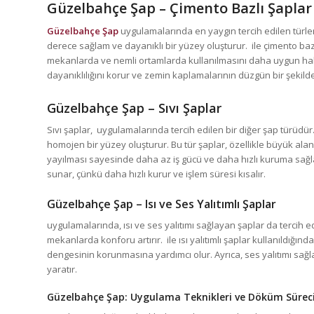
Güzelbahçe Şap
– Çimento Bazlı Şaplar
Güzelbahçe Şap
uygulamalarında en yaygın tercih edilen türler
derece sağlam ve dayanıklı bir yüzey oluşturur. ile çimento bazl
mekanlarda ve nemli ortamlarda kullanılmasını daha uygun hale
dayanıklılığını korur ve zemin kaplamalarının düzgün bir şekilde
Güzelbahçe Şap
– Sıvı Şaplar
Sıvı şaplar, uygulamalarında tercih edilen bir diğer şap türüdür.
homojen bir yüzey oluşturur. Bu tür şaplar, özellikle büyük alanl
yayılması sayesinde daha az iş gücü ve daha hızlı kuruma sağl
sunar, çünkü daha hızlı kurur ve işlem süresi kısalır.
Güzelbahçe Şap
– Isı ve Ses Yalıtımlı Şaplar
uygulamalarında, ısı ve ses yalıtımı sağlayan şaplar da tercih ed
mekanlarda konforu artırır. ile ısı yalıtımlı şaplar kullanıldığın
dengesinin korunmasına yardımcı olur. Ayrıca, ses yalıtımı sağ
yaratır.
Güzelbahçe Şap
: Uygulama Teknikleri ve Döküm Sürec