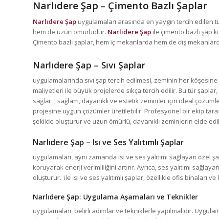
Narlıdere Şap
– Çimento Bazlı Şaplar
Narlıdere Şap
uygulamaları arasında en yaygın tercih edilen tü
hem de uzun ömürlüdür.
Narlıdere Şap
ile çimento bazlı şap k
Çimento bazlı şaplar, hem iç mekanlarda hem de dış mekanlarda
Narlıdere Şap
– Sıvı Şaplar
uygulamalarında sıvı şap tercih edilmesi, zeminin her köşesine e
maliyetleri ile büyük projelerde sıkça tercih edilir. Bu tür şapla
sağlar. , sağlam, dayanıklı ve estetik zeminler için ideal çözümler
projesine uygun çözümler üretilebilir. Profesyonel bir ekip tara
şekilde oluşturur ve uzun ömürlü, dayanıklı zeminlerin elde edi
Narlıdere Şap
– Isı ve Ses Yalıtımlı Şaplar
uygulamaları, aynı zamanda ısı ve ses yalıtımı sağlayan özel şapl
koruyarak enerji verimliliğini artırır. Ayrıca, ses yalıtımı sağla
oluşturur. ile ısı ve ses yalıtımlı şaplar, özellikle ofis binaları 
Narlıdere Şap
: Uygulama Aşamaları ve Teknikler
uygulamaları, belirli adımlar ve tekniklerle yapılmalıdır. Uygul