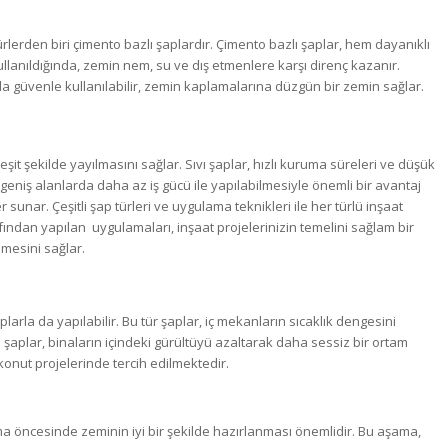
rlerden biri çimento bazlı şaplardır. Çimento bazlı şaplar, hem dayanıklı
ullanıldığında, zemin nem, su ve dış etmenlere karşı direnç kazanır.
 güvenle kullanılabilir, zemin kaplamalarına düzgün bir zemin sağlar.
şit şekilde yayılmasını sağlar. Sıvı şaplar, hızlı kuruma süreleri ve düşük
r, geniş alanlarda daha az iş gücü ile yapılabilmesiyle önemli bir avantaj
 sunar. Çeşitli şap türleri ve uygulama teknikleri ile her türlü inşaat
fından yapılan uygulamaları, inşaat projelerinizin temelini sağlam bir
lmesini sağlar.
arla da yapılabilir. Bu tür şaplar, iç mekanların sıcaklık dengesini
yan şaplar, binaların içindeki gürültüyü azaltarak daha sessiz bir ortam
ve konut projelerinde tercih edilmektedir.
ama öncesinde zeminin iyi bir şekilde hazırlanması önemlidir. Bu aşama,