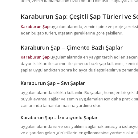
adım, zemin kaplamasının uzun ömürlü olmasını sağlayacak sağ
Karaburun Şap
: Çeşitli Şap Türleri ve 
Karaburun Şap
uygulamalarında, zemin tipine ve proje gereksinim
eden bu şap türleri, inşaatın gereklerine göre şekillenir.
Karaburun Şap
– Çimento Bazlı Şaplar
Karaburun Şap
uygulamalarında en yaygın tercih edilen seçenek
dayanıklılıkları ile tanınır. ile çimento bazlı şap kullanımı, zem
şaplar uygulandıktan sonra kolayca düzleştirilebilir ve zeminde 
Karaburun Şap
– Sıvı Şaplar
uygulamalarında sıklıkla kullanılır. Bu şaplar, homojen bir şekil
büyük avantaj sağlar ve zemin uygulamaları için daha pratik bir 
zamanında tamamlanmasına yardımcı olur.
Karaburun Şap
– İzolasyonlu Şaplar
uygulamalarında ısı ve ses yalıtımı sağlamak amacıyla izolasyonlu 
ve dışarıdan gelen gürültülerin engellenmesine yardımcı olur. i