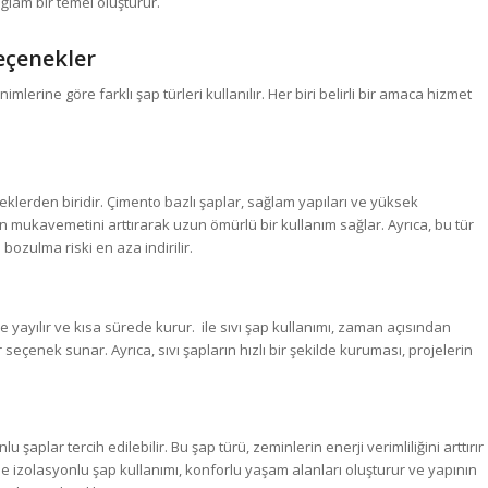
lam bir temel oluşturur.
Seçenekler
lerine göre farklı şap türleri kullanılır. Her biri belirli bir amaca hizmet
lerden biridir. Çimento bazlı şaplar, sağlam yapıları ve yüksek
inin mukavemetini arttırarak uzun ömürlü bir kullanım sağlar. Ayrıca, bu tür
bozulma riski en aza indirilir.
de yayılır ve kısa sürede kurur. ile sıvı şap kullanımı, zaman açısından
seçenek sunar. Ayrıca, sıvı şapların hızlı bir şekilde kuruması, projelerin
şaplar tercih edilebilir. Bu şap türü, zeminlerin enerji verimliliğini arttırır
le izolasyonlu şap kullanımı, konforlu yaşam alanları oluşturur ve yapının