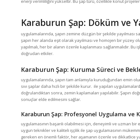
enerji verimliliğini yükseltir. Bu şap türü, özellikle konut projeler
Karaburun Şap
: Döküm ve Y
uygulamalarında, şapın zemine düzgün bir şekilde yayılması sa
şapın her alanda eşit olarak yayılması ve homojen bir yüzey ol
yapılmalı, her bir alanın özenle kaplanması sağlanmalıdır. Bu i
doğrudan etkiler.
Karaburun Şap
: Kuruma Süreci ve Bek
uygulamalarında, şapın tam anlamıyla kuruduğundan emin olunm
sıvı şaplar daha hızlı bir şekilde kurur. ile yapılan uygulam
doğrulandıktan sonra, zemin kaplamaları yapılabilir. Şapın doğr
sonuçlar elde edilmesini sağlar.
Karaburun Şap
: Profesyonel Uygulama ve Ka
uygulamasının başarılı olabilmesi için, deneyimli ve uzman bir 
uygun teknikler ve kaliteli işçilik ile şap uygulamasının mükem
gereken en önemli faktör, her aşamanın özenle ve dikkatlice ya