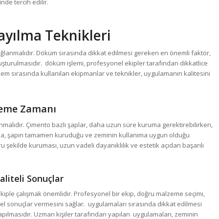
inde tercih edilir.
ayılma Teknikleri
ğlanmalıdır. Döküm sırasında dikkat edilmesi gereken en önemli faktör,
uşturulmasıdır. döküm işlemi, profesyonel ekipler tarafından dikkatlice
şlem sırasında kullanılan ekipmanlar ve teknikler, uygulamanın kalitesini
leme Zamanı
alıdır. Çimento bazlı şaplar, daha uzun süre kuruma gerektirebilirken,
alarda, şapın tamamen kuruduğu ve zeminin kullanıma uygun olduğu
u şekilde kuruması, uzun vadeli dayanıklılık ve estetik açıdan başarılı
liteli Sonuçlar
ekiple çalışmak önemlidir. Profesyonel bir ekip, doğru malzeme seçimi,
mel sonuçlar vermesini sağlar. uygulamaları sırasında dikkat edilmesi
pılmasıdır. Uzman kişiler tarafından yapılan uygulamaları, zeminin