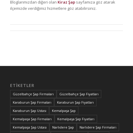
Bloglarımızdan diğeri olan
Kiraz Şap
sayfamıza göz atarak
ilçemizde verdiğimiz hizmetlere göz atabilirsiniz.
ETIKETLER
Güzelbahçe Şap Firmaları
Güzelbahçe Şap Fiyatları
Karaburun Şap Firmaları
Karaburun Şap Fiyatları
Karaburun Şap Ustası
Kemalpaşa Şap
Kemalpaşa Şap Firmaları
Kemalpaşa Şap Fiyatları
Kemalpaşa Şap Ustası
Narlıdere Şap
Narlıdere Şap Firmaları